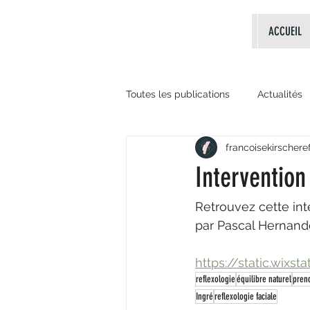
ACCUEIL
Toutes les publications
Actualités
francoisekirschere
Evènements passés
livres
Intervention
Retrouvez cette int
par Pascal Hernand
https://static.wi
reflexologie
équilibre naturel
prend
Ingré
reflexologie faciale