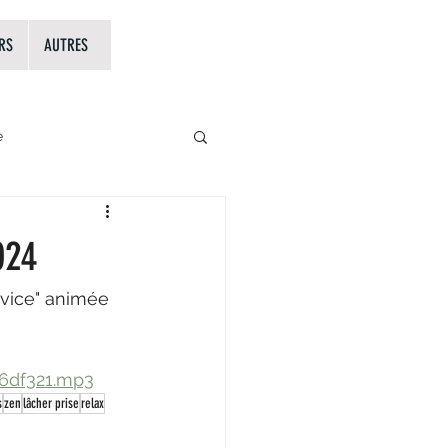
RS
AUTRES
e
les 5 éléments en MTC
024
rvice" animée 
66df321.mp3
s
zen
lâcher prise
relax