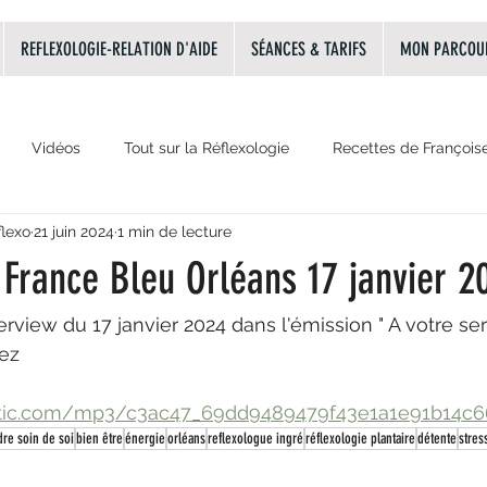
REFLEXOLOGIE-RELATION D'AIDE
SÉANCES & TARIFS
MON PARCOU
Vidéos
Tout sur la Réflexologie
Recettes de François
flexo
21 juin 2024
1 min de lecture
La relation d'aide
Audio
les émotions principales
 France Bleu Orléans 17 janvier 2
erview du 17 janvier 2024 dans l'émission " A votre se
ez
xstatic.com/mp3/c3ac47_69dd9489479f43e1a1e91b14c
re soin de soi
bien être
énergie
orléans
reflexologue ingré
réflexologie plantaire
détente
stres