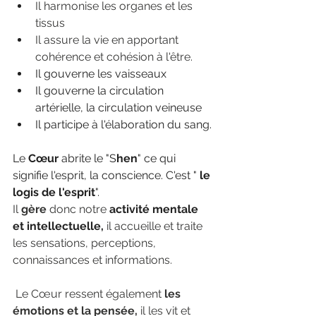
Il harmonise les organes et les 
tissus
Il assure la vie en apportant 
cohérence et cohésion à l'être.
Il gouverne les vaisseaux
Il gouverne la circulation 
artérielle, la circulation veineuse 
Il participe à l'élaboration du sang.
Le 
Cœur 
abrite le "S
hen
" ce qui 
signifie l'esprit, la conscience. C'est " 
le 
logis de l'esprit
". 
Il 
gère
 donc notre 
activité mentale 
et intellectuelle, 
il accueille et traite 
les sensations, perceptions, 
connaissances et informations.
 Le Cœur ressent également 
les 
émotions et la pensée,
 il les vit et 