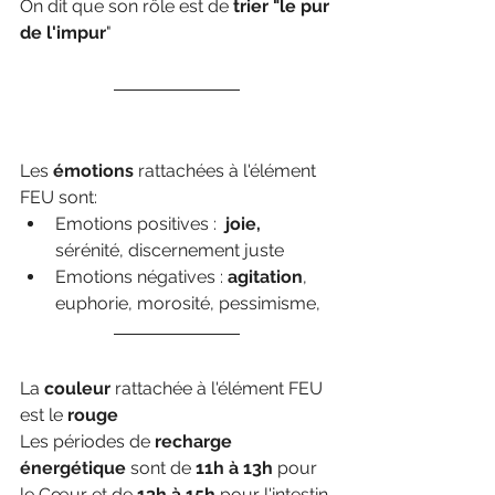
On dit que son rôle est de 
trier "le pur 
de l'impur
" 
Les 
émotions 
rattachées à l'élément 
FEU sont:
Emotions positives : 
 joie,
sérénité, discernement juste
Emotions négatives : 
agitation
, 
euphorie, morosité, pessimisme, 
La 
couleur
 rattachée à l'élément FEU 
est le 
rouge
Les périodes de 
recharge 
énergétique
 sont de 
11h à 13h
 pour 
le Cœur et de 
13h à 15h
 pour l'intestin 