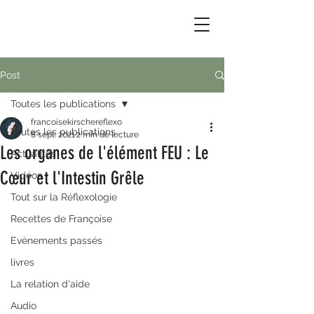
Post
Toutes les publications
francoisekirschereflexo
Toutes les publications
8 sept. 2021
2 min de lecture
Les organes de l'élément FEU : Le
Actualités
Cœur et l'Intestin Grêle
Vidéos
Tout sur la Réflexologie
Recettes de Françoise
Evènements passés
livres
La relation d'aide
Audio