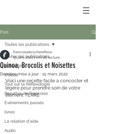
Post
Toutes les publications
francoisekirschereflexo
Toutes les publications
15 janv. 2021
1 min de lecture
Quinoa, Brocolis et Noisettes
Actualités
Dernière mise à jour :
15 mars 2022
Vidéos
Voici une recette facile à concocter et 
Tout sur la Réflexologie
légère pour prendre soin de votre 
Recettes de Françoise
élément TERRE 
Evènements passés
livres
La relation d'aide
Audio