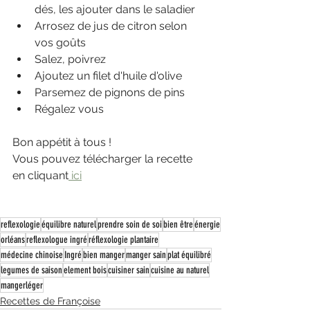
dés, les ajouter dans le saladier
Arrosez de jus de citron selon 
vos goûts 
Salez, poivrez
Ajoutez un filet d'huile d'olive
Parsemez de pignons de pins
Régalez vous 
Bon appétit à tous !
Vous pouvez télécharger la recette 
en cliquant
 ici
reflexologie
équilibre naturel
prendre soin de soi
bien être
énergie
orléans
reflexologue ingré
réflexologie plantaire
médecine chinoise
Ingré
bien manger
manger sain
plat équilibré
legumes de saison
element bois
cuisiner sain
cuisine au naturel
mangerléger
Recettes de Françoise