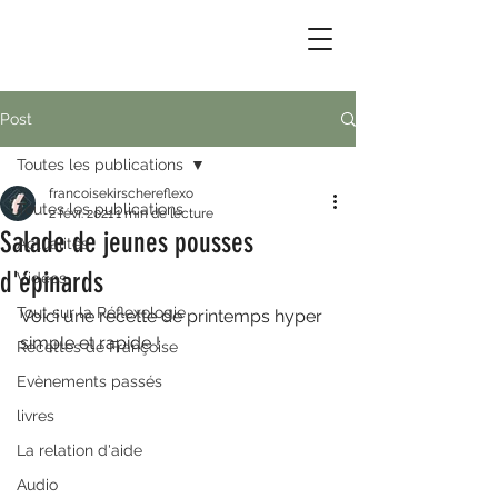
Post
Toutes les publications
francoisekirschereflexo
Toutes les publications
2 févr. 2021
1 min de lecture
Salade de jeunes pousses
Actualités
d'épinards
Vidéos
Tout sur la Réflexologie
Voici une recette de printemps hyper 
simple et rapide ! 
Recettes de Françoise
Evènements passés
livres
La relation d'aide
Audio