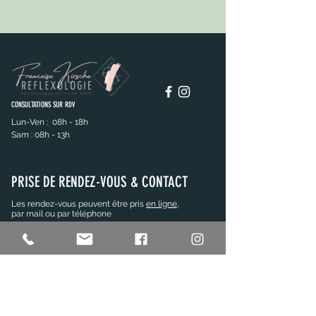
CONSULTATIONS SUR RDV
Lun-Ven : 08h - 18h
Sam : 08h - 13h
PRISE DE RENDEZ-VOUS & CONTACT
Les rendez-vous peuvent être pris
en ligne
,
par mail ou par téléphone
RDV en ligne ici
Pour plus d'informations:
06 07 83 29 81
francoise.kirsche.reflexo@gmail.com