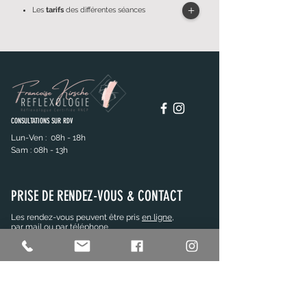
+
Les
tarifs
des différentes séances
CONSULTATIONS SUR RDV
Lun-Ven : 08h - 18h
Sam : 08h - 13h
PRISE DE RENDEZ-VOUS & CONTACT
Les rendez-vous peuvent être pris
en ligne
,
par mail ou par téléphone
RDV en ligne ici
Pour plus d'informations:
06 07 83 29 81