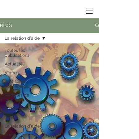
BLOG
La relation d'aide
Toutes les
publications
Actualités
Vidéos
Tout sur la
Réflexologie
Recettes de
Françoise
Evènements passés
livres
La relation d'aide
Audio