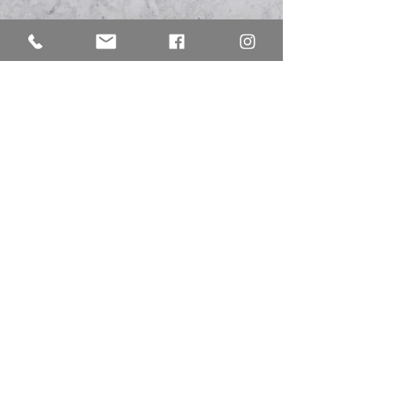
francoisekirschereflexo