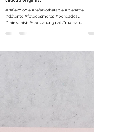
#reflexologie #reflexothérapie #bienêtre
#détente #fêtedesmères #boncadeau
#faireplaisir #cadeauoriginal #maman
#unmomentdedouceur...