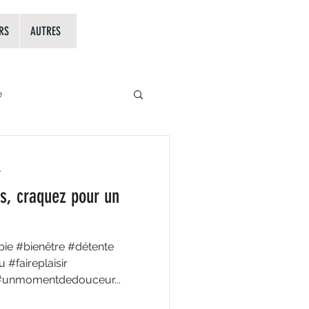
RS
AUTRES
e
les 5 éléments en MTC
e
s, craquez pour un
pie #bienêtre #détente
sir
#unmomentdedouceur...