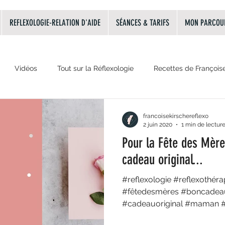
REFLEXOLOGIE-RELATION D'AIDE
SÉANCES & TARIFS
MON PARCOU
Vidéos
Tout sur la Réflexologie
Recettes de François
La relation d'aide
Audio
les émotions principales
francoisekirschereflexo
2 juin 2020
1 min de lectur
Pour la Fête des Mère
cadeau original...
#reflexologie #reflexothéra
#fêtedesmères #boncadeau #faireplai
#cadeauoriginal #maman 