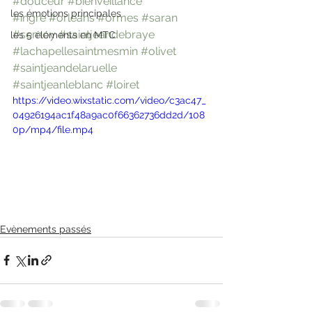
#douceur
#bienveillance
les émotions principales
#ingré
#orléans
#ormes
#saran
#semoy
#saintjeandebraye
les 5 éléments en MTC
#lachapellesaintmesmin
#olivet
#saintjeandelaruelle
#saintjeanleblanc
#loiret
https://video.wixstatic.com/video/c3ac47_
04926194ac1f48a9ac0f66362736dd2d/108
0p/mp4/file.mp4
Evènements passés