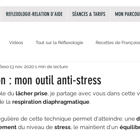
REFLEXOLOGIE-RELATION D'AIDE
SÉANCES & TARIFS
MON PARCOU
Vidéos
Tout sur la Réflexologie
Recettes de François
flexo
13 nov. 2020
1 min de lecture
La relation d'aide
Audio
les émotions principales
on : mon outil anti-stress
ble du
 lâcher prise
, je partage avec vous dans cette v
e la 
respiration diaphragmatique
.
gulière de cette technique permet d'atteindre: une
 
sement
 du niveau de 
stress
, le maintient d'un 
équilib