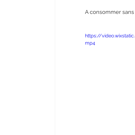
A consommer sans 
https://video.wixst
mp4