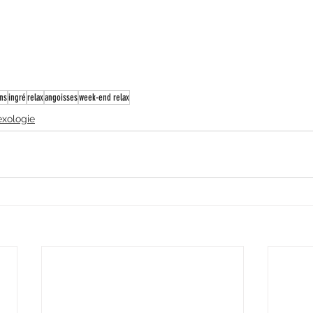
ns
ingré
relax
angoisses
week-end relax
exologie