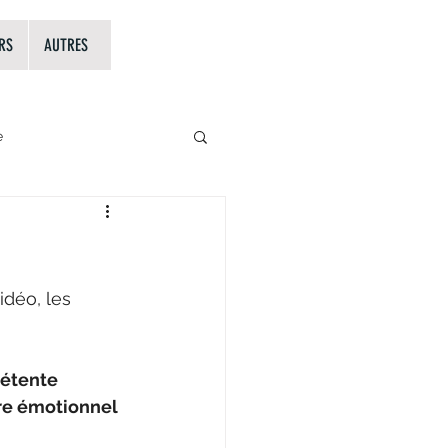
RS
AUTRES
e
les 5 éléments en MTC
idéo, les 
détente 
re émotionnel