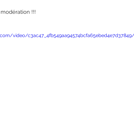
modération !!!
atic.com/video/c3ac47_4fb549aa94574bcfa65ebed4e7d37849