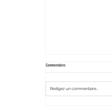
Commentaires
Rédigez un commentaire...
Le stress, c'est quoi ? La réflexologie,
pourquoi ?