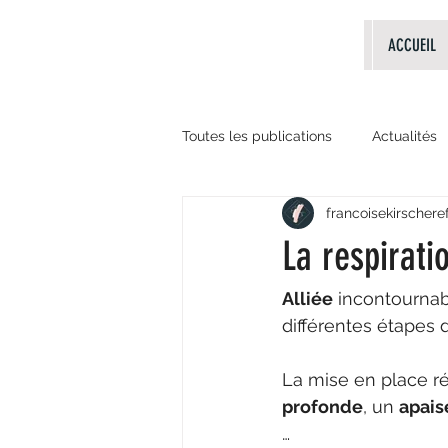
ACCUEIL
Toutes les publications
Actualités
francoisekirschere
Evènements passés
livres
La respirati
Alliée
 incontourna
différentes étapes d
La mise en place ré
profonde
, un 
apai
…