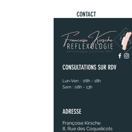
CONTACT
CONSULTATIONS SUR RDV
Lun-Ven : 08h - 18h
Sam : 08h - 13h
ADRESSE
Françoise Kirsche
8, Rue des Coquelicots