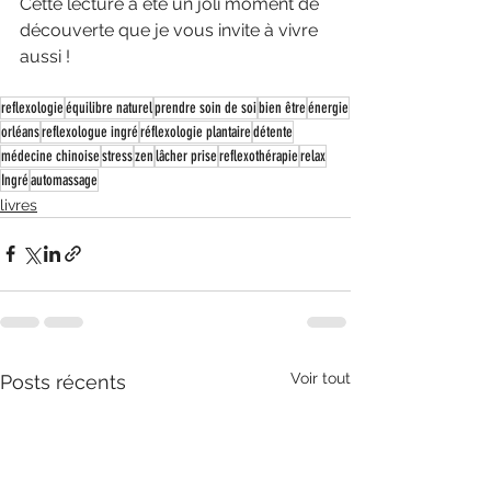
Cette lecture a été un joli moment de 
découverte que je vous invite à vivre 
aussi !
reflexologie
équilibre naturel
prendre soin de soi
bien être
énergie
orléans
reflexologue ingré
réflexologie plantaire
détente
médecine chinoise
stress
zen
lâcher prise
reflexothérapie
relax
Ingré
automassage
livres
Voir tout
Posts récents