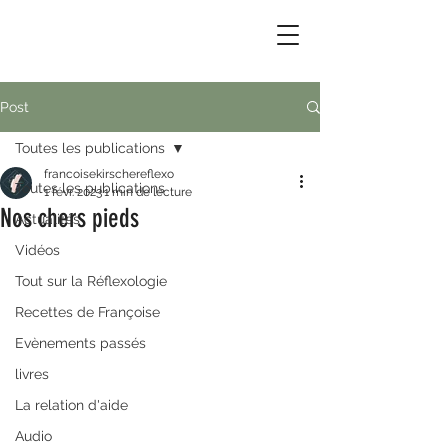
Post
Toutes les publications
francoisekirschereflexo
Toutes les publications
1 févr. 2023
1 min de lecture
Nos chers pieds
Actualités
Vidéos
Tout sur la Réflexologie
Recettes de Françoise
Evènements passés
livres
La relation d'aide
Audio